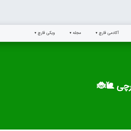
آکادمی قارچ
مجله
ویکی قارچ
رچی 🐌🐞