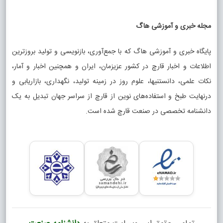
و تخم‌مرغ یک غذای سریع می‌سازد و در ترکیب با سبزیجات،
حبوبات یا پاستا به یک وعده کامل تبدیل می‌شود.
مجله خبری و آموزشی هاگ
برای همین تنوع غذا با قارچ کم نیست. خوراک قارچ و
پایگاه خبری و آموزشی هاگ که با جمع‌آوری، بازنویسی و تولید بروزترین
سیب‌زمینی، املت قارچ، پاستا مرغ و قارچ، لازانیا، سوپ قارچ،
اطلاعات و اخبار قارچ در کشور عزیزمان، ایران و همچنین اخبار و آمار،
چیکن استراگانف و قارچ شکم‌پر فقط چند نمونه از غذاهایی
نکات علمی، دانستنیها، علوم روز در زمینه تولید، نگهداری، بازاریابی و
هستند که می‌توانید با این ماده اولیه درست کنید.
درنهایت طبخ و استفاده‌های نوین از قارچ از سراسر جهان تبدیل به یک
دانشنامه تخصصی در صنعت قارچ شده است.
انتخاب نهایی به دو چیز بستگی دارد: داخل یخچال چه دارید و
چقدر وقت دارید. اگر فقط ۲۰ تا ۳۰ دقیقه فرصت دارید، املت یا
خوراک قارچ انتخاب منطقی‌تری است. برای یک ناهار خانوادگی
یا مهمانی، می‌توانید سراغ گراتن، استراگانف یا مرغ با سس
قارچ بروید.
پاسخ به سؤال همیشگی «امروز چی
بپزم؟»