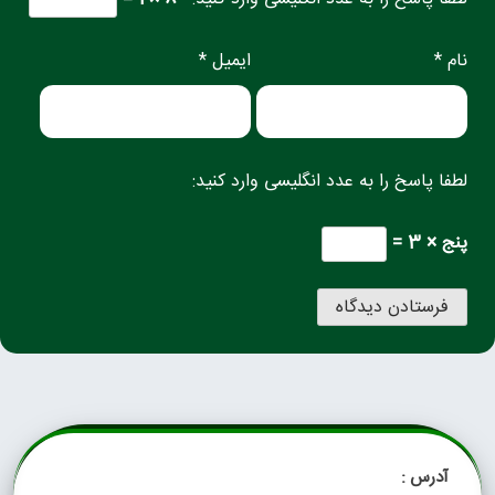
نام *
ایمیل *
لطفا پاسخ را به عدد انگلیسی وارد کنید:
پنج × 3 =
آدرس :