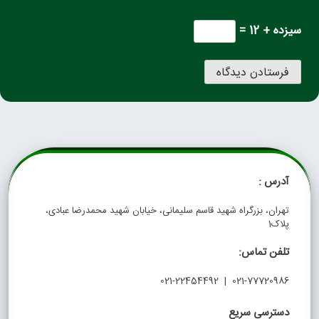
سیزده + 12 =
آدرس :
تهران، بزرگراه شهید قاسم سلیمانی، خیابان شهید محمدرضا عبادی،
پلاک1
تلفن تماس:
021-77720986 | 021-22454492
دسترسی سریع