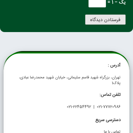
یک − 1 =
آدرس :
تهران، بزرگراه شهید قاسم سلیمانی، خیابان شهید محمدرضا عبادی،
پلاک1
تلفن تماس:
021-77720986 | 021-22454492
دسترسی سریع
تماس با ما