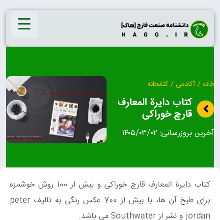
Ski
t
conten
خانه
/
آکادمی
/
کتابخانه
کتاب دایرة المعارف
قارچ خوراکی
آخرین بروزرسانی:
۱۴۰۵/۰۳/۰۲
کتاب
دایرة المعارف قارچ خوراکی و بیش از 100 روش خوشمزه
برای طبخ آن ها، با بیش از 700 عکس رنگی به تالیف peter
jordan و نشر از
Southwater می باشد.