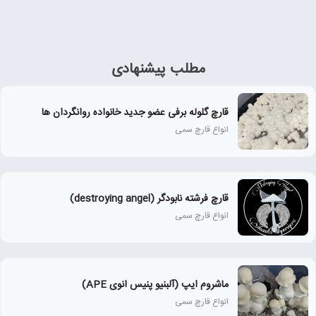
مطلب پیشنهادی
قارچ گلوله برفی عضو جدید خانواده روانگردان ها
انواع قارچ سمی
قارچ فرشته نابودگر (destroying angel)
انواع قارچ سمی
ماشروم ایپ (آلبنیو پنیس انوی APE)
انواع قارچ سمی