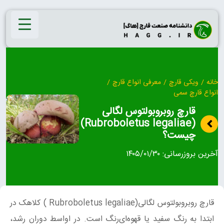
Ski
t
conten
خانه
/
ویکی قارچ
/
معرفی انواع قارچ
/
انواع قارچ سمی
قارچ روبروبولتوس‌ لگالی
(Rubroboletus legaliae)
چیست؟
آخرین بروزرسانی:
۱۴۰۵/۰۱/۳۰
قارچ روبروبولتوس‌ لگالی(Rubroboletus legaliae ) کلاهک در
ابتدا به رنگ سفید یا قهوه‌ای‌رنگ است. در اواسط دوران رشد،