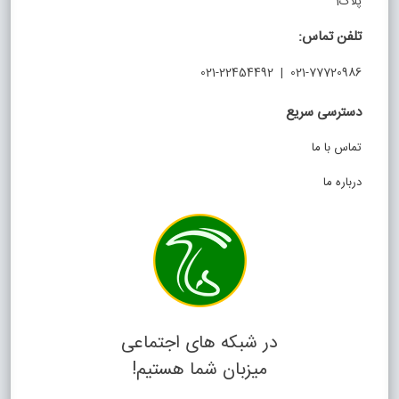
پلاک1
تلفن تماس:
021-77720986 | 021-22454492
دسترسی سریع
تماس با ما
درباره ما
در شبکه های اجتماعی
میزبان شما هستیم!