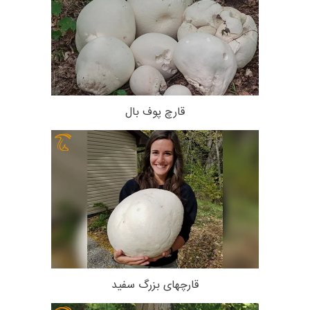
قارچ پوف‌ بال
قارچهای بزرگ سفید