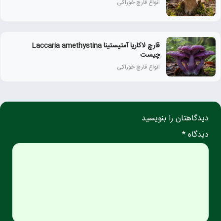
انواع قارچ خوراکی
قارچ لاکاریا آمتیستینا Laccaria amethystina
چیست
انواع قارچ خوراکی
دیدگاهتان را بنویسید
دیدگاه *