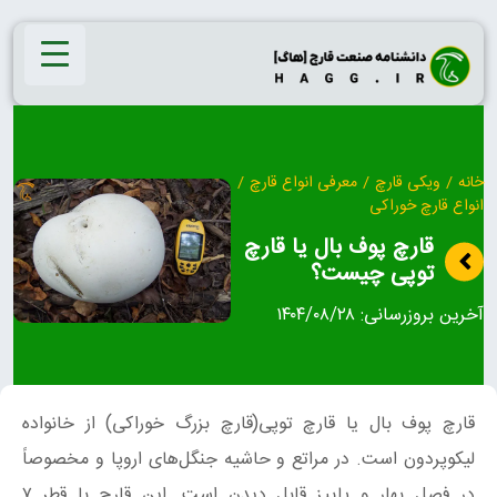
Ski
t
conten
خانه
/
ویکی قارچ
/
معرفی انواع قارچ
/
انواع قارچ خوراکی
قارچ پوف‌ بال یا قارچ
توپی چیست؟
آخرین بروزرسانی:
۱۴۰۴/۰۸/۲۸
قارچ پوف‌ بال یا قارچ توپی(قارچ بزرگ خوراکی) از خانواده
لیکوپردون است. در مراتع و حاشیه جنگل‌های اروپا و مخصوصاً
در فصل بهار و پاییز قابل دیدن است. این قارچ با قطر ۷