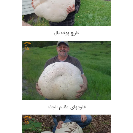
قارچ پوف‌ بال
قارچهای عظیم الجثه