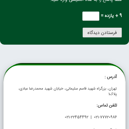
9 + یازده =
آدرس :
تهران، بزرگراه شهید قاسم سلیمانی، خیابان شهید محمدرضا عبادی،
پلاک1
تلفن تماس:
021-77720986 | 021-22454492