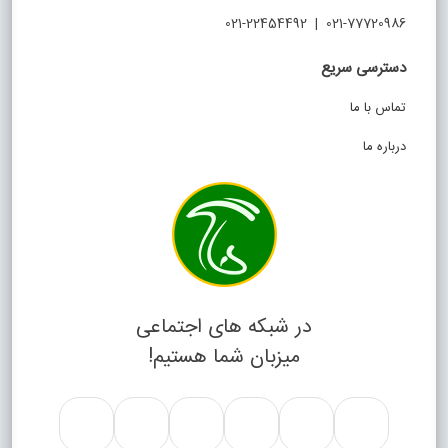
021-77720986 | 021-22454492
دسترسی سریع
تماس با ما
درباره ما
در شبکه های اجتماعی
میزبان شما هستیم!