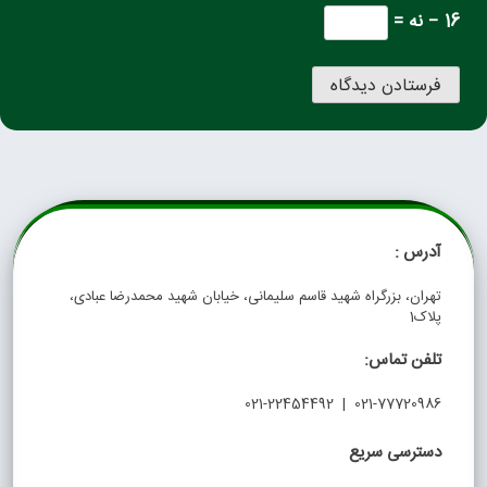
16 − نه =
آدرس :
تهران، بزرگراه شهید قاسم سلیمانی، خیابان شهید محمدرضا عبادی،
پلاک1
تلفن تماس:
021-77720986 | 021-22454492
دسترسی سریع