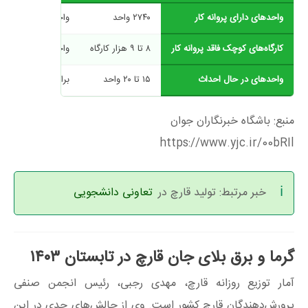
واحدهای دارای پروانه کار
۲۷۴۰ واحد
واحدهای فعال و مجا
کارگاه‌های کوچک فاقد پروانه کار
۸ تا ۹ هزار کارگاه
واحدهای کوچک و س
واحدهای در حال احداث
۱۵ تا ۲۰ واحد
برای بهره‌برداری در
منبع: باشگاه خبرنگاران جوان
https://www.yjc.ir/00bRIl
خبر مرتبط: تولید قارچ در
تعاونی دانشجویی
گرما و برق بلای جان قارچ در تابستان ۱۴۰۳
آمار توزیع روزانه قارچ، مهدی رجبی، رئیس انجمن صنفی
پرورش‌دهندگان قارچ کشور است. وی از چالش‌های جدی در این