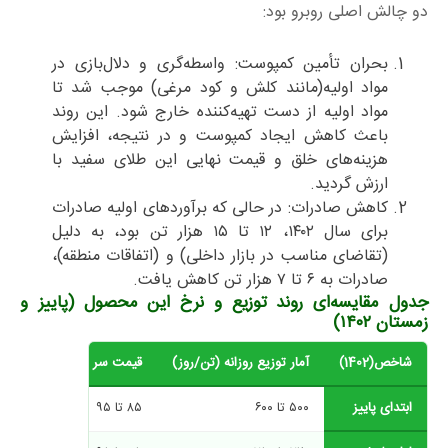
دو چالش اصلی روبرو بود:
بحران تأمین کمپوست: واسطه‌گری و دلال‌بازی در
مواد اولیه(مانند کلش و کود مرغی) موجب شد تا
مواد اولیه از دست تهیه‌کننده خارج شود. این روند
باعث کاهش ایجاد کمپوست و در نتیجه، افزایش
هزینه‌های خلق و قیمت نهایی این طلای سفید با
ارزش گردید.
کاهش صادرات: در حالی که برآوردهای اولیه صادرات
برای سال ۱۴۰۲، ۱۲ تا ۱۵ هزار تن بود، به دلیل
(تقاضای مناسب در بازار داخلی) و (اتفاقات منطقه)،
صادرات به ۶ تا ۷ هزار تن کاهش یافت.
جدول مقایسه‌ای روند توزیع و نرخ این محصول (پاییز و
زمستان ۱۴۰۲)
شاخص(1402)
آمار توزیع روزانه (تن/روز)
قیمت سر مزرعه (هزار تومان
ابتدای پاییز
۵۰۰ تا ۶۰۰
۸۵ تا ۹۵