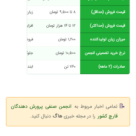
قیمت فروش (حداقل)
۸ تا ۹,۵۰۰ تومان
زیان و عدم کشش بازا
قیمت فروش (حداکثر)
۱۲ تا ۱۴ هزار تومان
افزایش قیمت (کاهش
میزان زیان تولیدکننده
۱,۲۰۰ تومان
فروش ۱۱,۷۰۰ تومانی
نرخ خرید تضمینی انجمن
۱۰,۵۰۰ تومان
جلوگیری از افت شدی
صادرات (۲ ماهه)
۷۶۰ تن
ابتدای سال ۹۸ (بهار)
تمامی اخبار مربوط به
انجمن صنفی پرورش دهندگان
قارچ کشور
را در مجله خبری
هاگ
دنبال کنید.