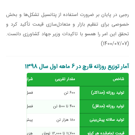
رجبی در پایان بر ضرورت استفاده از پتانسیل تشکل‌ها و بخش
خصوصی برای تنظیم بازار و متعادل‌سازی قیمت تأکید کرد و
تحقق این امر را همسو با تاکیدات وزیر جهاد کشاورزی دانست.
(1400/07/07)
آمار توزیع روزانه قارچ در 6 ماهه اول سال 1398
شاخص
مقدار تقریبی
شرایط / زمان گزارش
تولید روزانه (حداکثر)
۶۰۰ تن
فصل بهار/رویش گیاه
تولید روزانه (حداقل)
۴۰۰ تا ۵۰۰ تن
فصل گرما/نبود سیست
تولید سالانه پیش‌بینی
۱۸۰ هزار تن
پیش‌بینی سال ۱۳۹۸
قیمت تمام‌شده هر کیلو
۱۱,۷۰۰ تا ۱۲,۰۰۰ تومان
هزینه تولید/کل سال