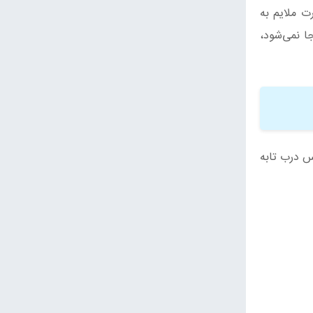
ت ملایم به
جا نمی‌شود،
رار دهید. سپس درب تابه