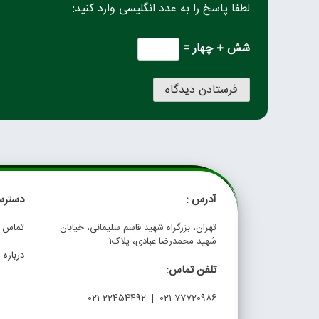
لطفا پاسخ را به عدد انگلیسی وارد کنید:
شش + چهار =
آدرس :
دسترس
تهران، بزرگراه شهید قاسم سلیمانی، خیابان
تماس با
شهید محمدرضا عبادی، پلاک1
درباره م
تلفن تماس:
021-77720986 | 021-22454492