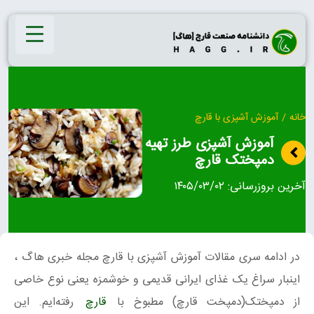
Ski
t
conten
خانه
/
آموزش آشپزی با قارچ
آموزش آشپزی طرز تهیه
دمپختک قارچ
آخرین بروزرسانی:
۱۴۰۵/۰۳/۰۲
در ادامه سری مقالات آموزش آشپزی با قارچ مجله خبری هاگ ،
اینبار سراغ یک غذای ایرانی قدیمی و خوشمزه یعنی نوع خاصی
از دمپختک(دمپخت قارچ) مطبوخ با
قارچ
رفته‌ایم. این