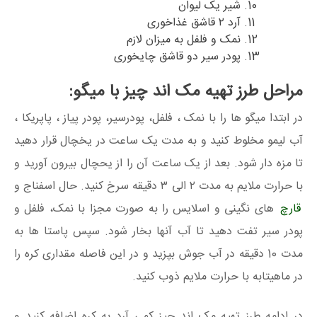
شیر یک لیوان
آرد ۲ قاشق غذاخوری
نمک و فلفل به میزان لازم
پودر سیر دو قاشق چایخوری
مراحل طرز تهیه مک اند چیز با میگو:
در ابتدا میگو ها را با نمک ، فلفل، پودرسیر، پودر پیاز ، پاپریکا ،
آب لیمو مخلوط کنید و به مدت یک ساعت در یخچال قرار دهید
تا مزه دار شود. بعد از یک ساعت آن را از یحچال بیرون آورید و
با حرارت ملایم به مدت ۲ الی ۳ دقیقه سرخ کنید. حال اسفناج و
قارچ
های نگینی و اسلایس را به صورت مجزا با نمک، فلفل و
پودر سیر تفت دهید تا آب آنها بخار شود. سپس پاستا ها به
مدت 10 دقیقه در آب جوش بپزید و در این فاصله مقداری کره را
در ماهیتابه با حرارت ملایم ذوب کنید.
در ادامه طرز تهیه مک اند چیز کمی آرد به کره اضافه کنید و