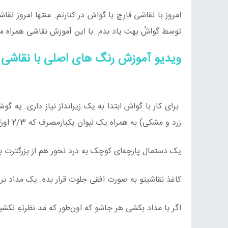
امروز با نقاشی قارچ با گواش در کنارتم. منتها امروز نقا
توسط گواشُ بهت یاد بدم. با این آموزش نقاشی همراه 
ویدیو آموزش رنگ های اصلی با نقاشی 
برای کار با گواش ابتدا به یک زیرانداز نیاز داری. یه
زرد و مشکی) به همراه یک لیوان یکبار‌مصرف که 2/3 اونُ از آب پر کردی بزار.
یک دستمال پارچه‌ای کوچک به درد نخور هم از بزرگترت بگ
کاغذ نقاشیتو به صورت افقی جلوت قرار بده. یک مداد بردا
اگر با مداد بکشی هر جاشو که اون‌طور که مَد نظرتهِ نک