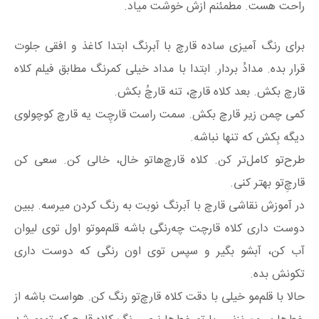
راحت هست. مطمئنم ازش خوشت میاد.
برای رنگ آمیزی ساده قارچ با آبرنگ ابتدا کاغذ و افقی جلوت
قرار بده. مدادُ بردار. ابتدا با مداد خیلی کمرنگ مطابق فیلم کلاه
قارچ بکش. بعد کلاه قارچ، تنه قارچُ بکش.
کمی چمن زیر قارچ بکش. سمت راست قارچِت یه قارچ کوچولوی
دیگه بِکش که تنها نباشه.
طرح‌تو کامل‌تر کن. کلاه قارچ‌هاتو خال، خالی کن. سعی کن
قارچ‌ِتو بهتر کنی.
در آموزش نقاشی قارچ با آبرنگ نوبت به رنگ کردن میرسه. ببین
دوست داری کلاه قارچت چه‌رنگی باشه قلم‌موتو اول توی لیوان
آب کن، آبشو بگیر و سپس توی اون رنگی که دوست داری
تکونش بده.
حالا با قلم‌مو خیلی با دقت کلاه قارچ‌تو رنگ کن. هواست باشه از