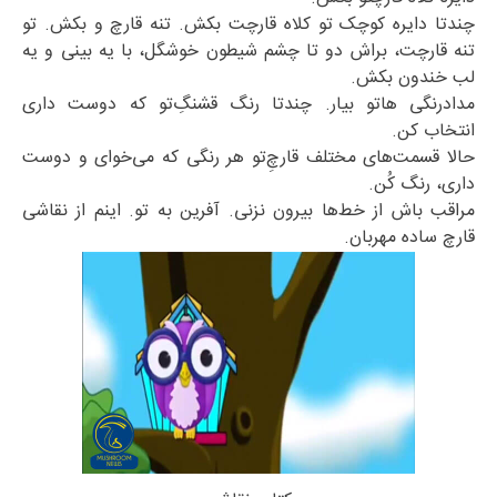
چندتا دایره کوچک تو کلاه قارچت بکش. تنه قارچ و بکش. تو
تنه قارچت، براش دو تا چشم شیطون خوشگل، با یه بینی و یه
لب خندون بکش.
مدادرنگی هاتو بیار. چندتا رنگ قشنگ‌ِتو که دوست داری
انتخاب کن.
حالا قسمت‌های مختلف قارچ‌ِتو هر رنگی که می‌خوای و دوست
داری، رنگ کُن.
مراقب باش از خط‌ها بیرون نزنی. آفرین به تو. اینم از نقاشی
قارچ ساده مهربان.