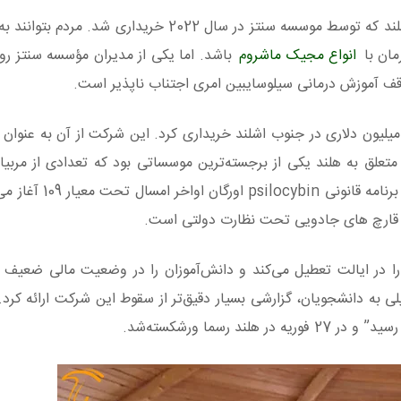
انتظار بر این بود که در مُتل Buckhorn Springs در اشلند که توسط موسسه سنتز در سال 2022 خر
مان با
انواع مجیک ماشروم
باشد. اما یکی از مدیران مؤسسه سنتز روز
قف آموزش درمانی سیلوسایبین امری اجتناب ناپذیر است.
نگامی که موسسه سنتز در ژوئن 2021 یک تراکت 3.6 میلیون دلاری در جنوب اشلند خریداری کرد. این شرکت از آن به 
متعلق به هلند یکی از برجسته‌ترین موسساتی بود که تعدادی از مربیا
می‌داد تا برای درمان با سیلوسایبین به فعالیت بپرداز
از قارچ های جادویی تحت نظارت دولتی است.
را در ایالت تعطیل می‌کند و دانش‌آموزان را در وضعیت مالی ضعیف ق
لی به دانشجویان، گزارشی بسیار دقیق‌تر از سقوط این شرکت ارائه کرد