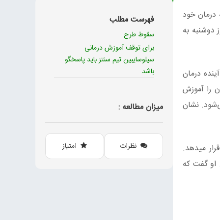
یداری شد. مردم بتوانند به درمان خود
فهرست مطلب
 دوشنبه به
سقوط طرح
برای توقف آموزش درمانی
سیلوسایبین تیم سنتز باید پاسخگو
باشد
عنوان آینده درمان
ن را آموزش
ند. برنامه قانونی psilocybin اورگان اواخر امسال تحت معیار 109 آغاز می‌شود. نشان
میزان مطالعه :
نظرات
امتیاز
رار میدهد.
.
او گفت که