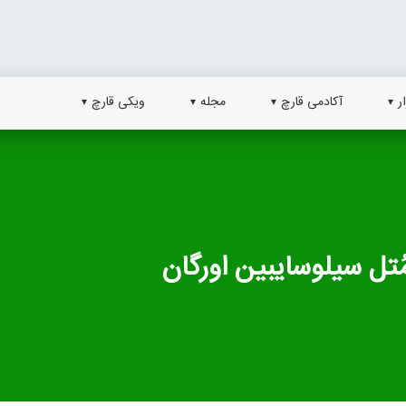
ر
آکادمی قارچ
مجله
ویکی قارچ
ُتل سیلوسایبین اورگان