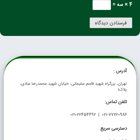
4 × سه =
آدرس :
تهران، بزرگراه شهید قاسم سلیمانی، خیابان شهید محمدرضا عبادی،
پلاک1
تلفن تماس:
021-77720986 | 021-22454492
دسترسی سریع