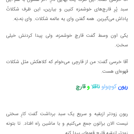
سبد پُرِ قارچ‌های خوشمزه کنین و بیارین، این ظرف شکلاتُ
پاداش می‌گیرین. همه گفتن وای یه عالمه شکلات. وای بَه،بَه.
یکی اون وسط گفت قارچ خوشمزه، ولی پیدا کردنش خیلی
سختِ.
آقا خرسی گفت: من از قارچی می‌خوام که کلاهکش مثل شکلات
قهوه‌ای هست.
ریون
کوچولو
ناقلا
و
قارچ
ریون زودتر ازبقیه و سریع یک سبد برداشت گفت کارِ سختی
نیست الان براتون جمع می‌کنیم و با ماشین راه افتاد. تا بتونه
زودتر ازبقیه قارچ قهوه‌ای پیدا کنه.