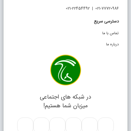
021-77720986 | 021-22454492
دسترسی سریع
تماس با ما
درباره ما
در شبکه های اجتماعی
میزبان شما هستیم!