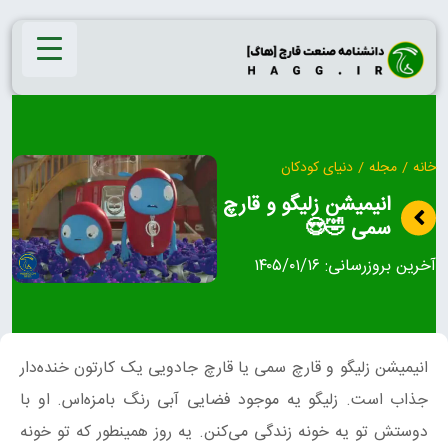
Ski
t
conten
خانه
/
مجله
/
دنیای کودکان
انیمیشن زلیگو و قارچ
سمی 🤣😍
آخرین بروزرسانی:
۱۴۰۵/۰۱/۱۶
انیمیشن زلیگو و قارچ سمی یا قارچ جادویی یک کارتون خنده‌دار
جذاب است. زلیگو یه موجود فضایی آبی رنگ بامزه‌اس. او با
دوستش تو یه خونه زندگی می‌کنن. یه روز همینطور که تو خونه