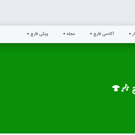
ر
آکادمی قارچ
مجله
ویکی قارچ
 🎶🍄