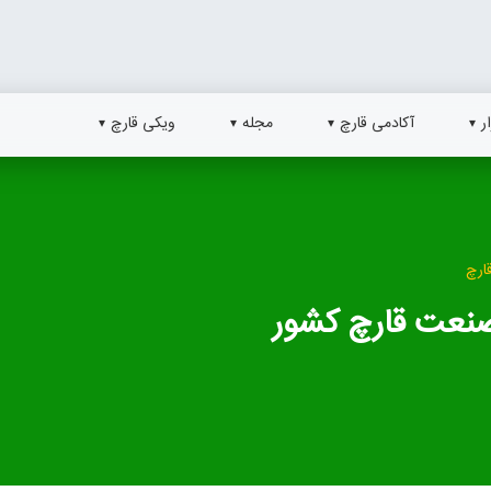
ر
آکادمی قارچ
مجله
ویکی قارچ
ارچ
صنعت قارچ کشور