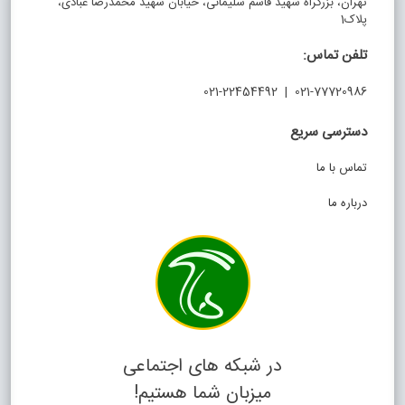
تهران، بزرگراه شهید قاسم سلیمانی، خیابان شهید محمدرضا عبادی،
پلاک1
تلفن تماس:
021-77720986 | 021-22454492
دسترسی سریع
تماس با ما
درباره ما
در شبکه های اجتماعی
میزبان شما هستیم!