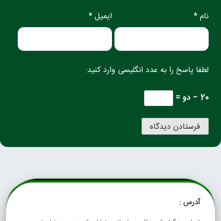
نام *
ایمیل *
لطفا پاسخ را به عدد انگلیسی وارد کنید:
20 − دو =
آدرس :