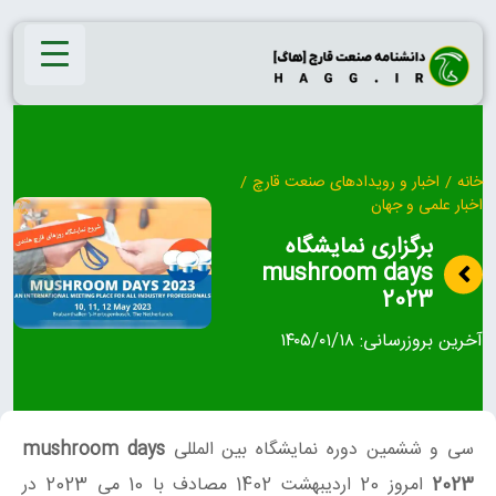
Ski
t
conten
خانه
/
اخبار و رویدادهای صنعت قارچ
/
اخبار علمی و جهان
برگزاری نمایشگاه
mushroom days
2023
آخرین بروزرسانی:
۱۴۰۵/۰۱/۱۸
سی و ششمین دوره نمایشگاه بین المللی
mushroom days
2023
امروز 20 اردیبهشت 1402 مصادف با 10 می 2023 در