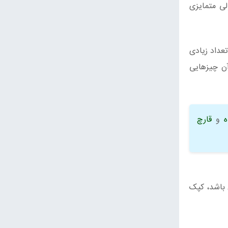
لی متمایزی
تعداد زیادی
آن چیزهایی
ه
و
قارچ
 باشد، کپک