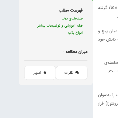
دانشمندان نام این موجود که شبیه مخاط زرد رنگ است را “بلاب” گذاشته اند. این نام از یک فیلم علمی-تخیلی مربوط به سال 1958 گرفته
فهرست مطلب
طبقه‌بندی بلاب
فیلم آموزشی و توضیحات بیشتر
میان پیچ و
انواع بلاب
ت دانش خود
میزان مطالعه :
لسله‌ی
 است.
نظرات
امتیاز
ا به‌عنوان
ها (پروتئوزا) قرار