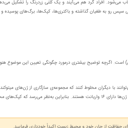
یاب می‌شود. افراد گرد هم می‌آیند و یک کلنی زردرنگ را تشکیل می‌دهن
لنی سپس رو به طغیان گذاشته و باکتری‌ها، کپک‌ها، برگ‌های پوسیده و د
از آن است که بلاب دارای ۷۲۰ نوع(جنس) است. اگرچه توضیح بیشتری درمورد چگونگی تعیین این موضوع 
وانند با دیگران مخلوط کنند که مجموعه‌ی سازگاری از ژن‌های میتوکندر
matA، matB و matC را داشته باشند. هرکدام از این ژن‌ها دارای ۱۶ واریانت هستند. بنابراین به‌نظر می‌رسد ک
ی حفاظت از جان خود و محیط زیست اکیداً خودداری فرمایید.