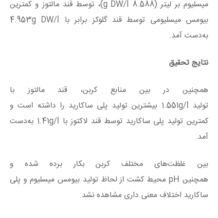
میسلیوم بر لیتر (8.588 g DW/l)، توسط قند مالتوز و کمترین
بیومس میسلیومی توسط قند گلوکز برابر با 4.953g DW/l
به‌دست آمد.
نتایج تحقیق
همچنین در بین منابع کربن، قند مالتوز با
تولید 1.551g/l بیشترین تولید پلی ساکارید را داشته است و
کمترین تولید پلی ساکارید توسط قند لاکتوز با 1.41g/l به‌دست
آمد.
بین غلظت‌های مختلف کربن بکار برده شده و
همچنین pH محیط کشت از لحاظ تولید بیومس میسلیوم و پلی
ساکارید اختلاف معنی داری مشاهده نشد.