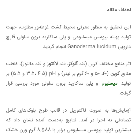
اهداف مقاله
این تحقیق به منظور معرفی محیط کشت غوطه‌ور مطلوب، جهت
تولید بهینه بیومس میسلیومی و پلی ساکارید برون سلولی قارچ
دارویی Ganoderma lucidum انجام گردید.
اثر منابع مختلف کربن (قند
گلوکز
، قند
لاکتوز
و قند مالتوز)، غلظت
منابع
کربن
(۴۰، ۵۰ و ۶۰ گرم بر لیتر) و pH (3.5، 4.5 و 5.5) بر
تولید
میسلیوم
و پلی ساکارید برون سلولی مورد بررسی قرار
گرفت.
آزمایش‌ها به صورت فاکتوریل در قالب طرح بلوک‌های کامل
تصادفی به اجرا در آمد. نتایج به‌دست آمده نشان داد که
بیشترین تولید بیومس میسلیومی برابر با 8.588 گرم وزن خشک