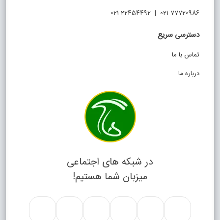
021-77720986 | 021-22454492
دسترسی سریع
تماس با ما
درباره ما
در شبکه های اجتماعی
میزبان شما هستیم!