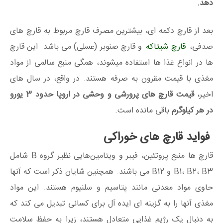
دهد.
بعد از قارچ دکمه ای، بیشترین مصرف قارچ مربوط به قارچ های
صدفی،
قارچ شیتاکه
و قارچ صنوبر (عسلی) می باشد. این قارچ
ها در انواع غذا ها استفاده میشوند، همگی منبع سالمی از مواد
مغذی با قیمت مقرون به صرفه هستند. در واقع، در سال های
اخیر،
قیمت قارچ های پرورشی و وحشی در اروپا حدود 3 یورو
در هر کیلوگرم
باقی مانده است.
فواید قارچ های خوراکی
قارچ ها منبع پروتئین، فیبر و ویتامین‌هایی نظیر گروه B شامل
B1، B2، B3 و B12 می باشند. همچنین شایان ذکر است که آنها
حاوی مواد معدنی مانند پتاسیم و سلنیوم هستند. این مواد
مغذی آنها را به گزینه ای ایده آل برای کسانی تبدیل می کند که
به دنبال یک رژیم غذایی متعادل هستند، زیرا به حفظ سلامت