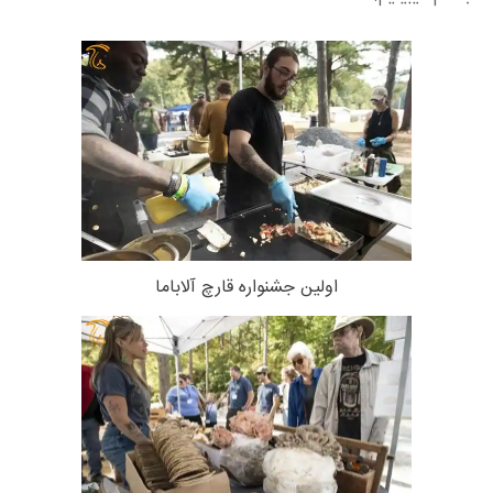
اولین جشنواره قارچ آلاباما