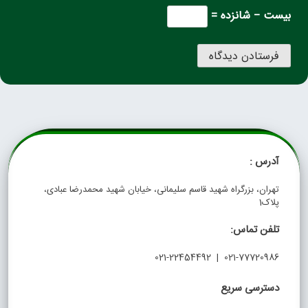
بیست − شانزده =
آدرس :
تهران، بزرگراه شهید قاسم سلیمانی، خیابان شهید محمدرضا عبادی،
پلاک1
تلفن تماس:
021-77720986 | 021-22454492
دسترسی سریع