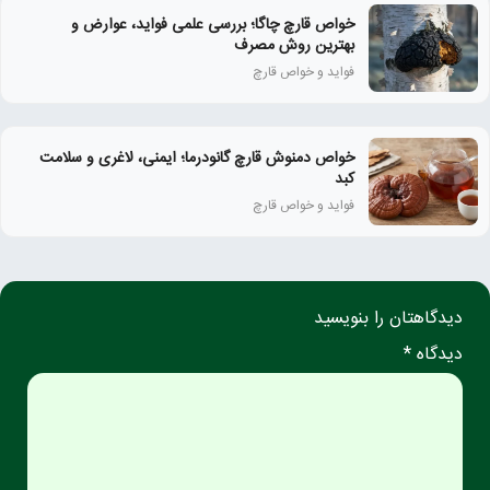
خواص قارچ چاگا؛ بررسی علمی فواید، عوارض و
بهترین روش مصرف
فواید و خواص قارچ
خواص دمنوش قارچ گانودرما؛ ایمنی، لاغری و سلامت
کبد
فواید و خواص قارچ
دیدگاهتان را بنویسید
دیدگاه *