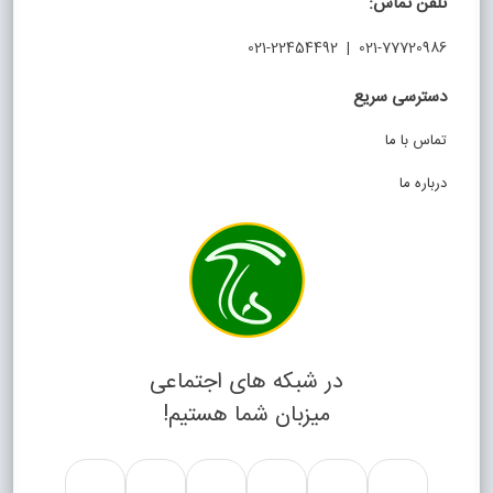
تلفن تماس:
021-77720986 | 021-22454492
دسترسی سریع
تماس با ما
درباره ما
در شبکه های اجتماعی
میزبان شما هستیم!