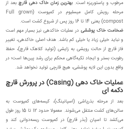
مرطوب و پاستوریزه است.
بهترین زمان خاک دهی قارچ
بعد از
مرحله رویش کامل میسلیوم در کمپوست (Full grown
compost) یعنی 14 تا 16 روز پس از شروع کشت است.
ضخامت خاک پوششی
در عملیات خاکدهی نیز بسیار مهم است
و نباید خیلی زیاد یا خیلی کم باشد. هدف اصلی خاکدهی، تغییر
فاز قارچ از حالت رویشی به زایشی (تولید کلاهک قارچ)، حفظ
رطوبت بستر و ایجاد تکیه‌گاهی محکم برای رشد پین‌ها است؛ در
واقع بدون این لایه پوششی، هیچ قارچی تولید نخواهد شد.
عملیات خاک دهی (Casing) در پرورش قارچ
دکمه ای
بعد از مرحله بذرپاشی (اسپانینگ)، کیسه‌های کمپوست به
سالن‌های کشت منتقل می‌شوند. معمولا حدود 12 تا 15 روز طول
می‌کشد تا اسپان (بذر قارچ) در کمپوست ریسه‌دوانی کند و