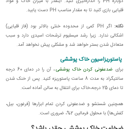
دوباره PH را اندازه‌گیری کنید. اینقدر با میزان خاک و مواد
قلیایی بازی کنید تا به مقدار مناسب PH دست یابید.
نکته:
اگر PH کمی از محدوده خنثی بالاتر بود (فاز قلیایی)
اشکالی ندارد. زیرا رشد میسلیوم ترشحات اسیدی دارد و سبب
متعادل شدن بستر خواهد شد و مشکلی پیش نخواهد آمد.
پاستوریزاسیون خاک پوششی
برای
ضدعفونی کردن خاک پوششی
، آن را در دمای 60 درجه
سانتیگراد به مدت 8 ساعت پاستوریزه کنید. پس از خنک شدن
تا دمای 25 درجه،خاک برای انتقال به سالن آماده است.
همچنین شستشو و ضدعفونی کردن تمام ابزارها (فرغون، بیل،
کفش‌ها) با محلول فرمالین 2%، ضروری است.
ضخامت خاک پوششی چقدر باشد؟