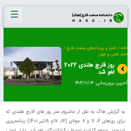
Ski
t
conten
خانه
/
اخبار و رویدادهای صنعت قارچ
/
اخبار علمی و جهان
روز قارچ هلندی 2022
لغو شد
آخرین بروزرسانی:
۱۴۰۴/۱۱/۰۴
به گزارش هاگ به نقل از ماشروم متر روز های قارچ هلندی که
برای روزهای 6، 7 و 8 جولای (16، 17و 18تیر 1401) برنامه‌ریزی
شده‌بود. جمعه گذشته توسط برگزارکنندگان لغو شد. دلیل اصلی