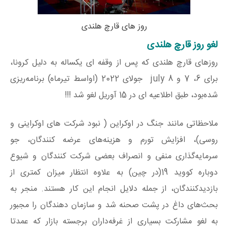
روز های قارچ هلندی
لغو روز قارچ هلندی
روزهای قارچ هلندی که پس از وقفه ای یکساله به دلیل کرونا،
برای 6، 7 و 8 july جولای 2022 (اواسط تیرماه) برنامه‌ریزی
شده‌بود، طبق اطلاعیه ای در 15 آوریل لغو شد !!!
ملاحظاتی مانند جنگ در اوکراین ( نبود شرکت های اوکراینی و
روسی)، افزایش تورم و هزینه‌های عرضه کنندگان، جو
سرمایه‌گذاری منفی و انصراف بعضی شرکت کنندگان و شیوع
دوباره کووید 19(در چین) به‌ علاوه انتظار میزان کمتری از
بازدیدکنندگان، از جمله دلایل انجام این کار هستند. منجر به
بحث‌های داغ در پشت صحنه شد و سازمان دهندگان را مجبور
به لغو مشارکت بسیاری از غرفه‌داران برجسته بازار که عمدتا