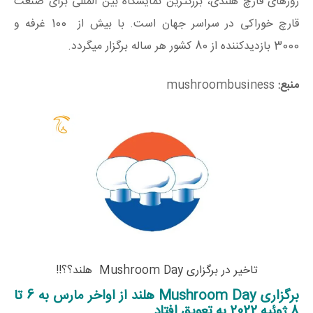
روزهای قارچ هلندی، بزرگترین نمایشگاه بین المللی برای صنعت
قارچ خوراکی در سراسر جهان است. با بیش از 100 غرفه و
3000 بازدیدکننده از 80 کشور هر ساله برگزار میگردد.
منبع:
mushroombusiness
تاخیر در برگزاری Mushroom Day هلند؟؟!!
برگزاری Mushroom Day هلند از اواخر مارس به 6 تا
8 ژوئیه 2022 به تعویق افتاد.