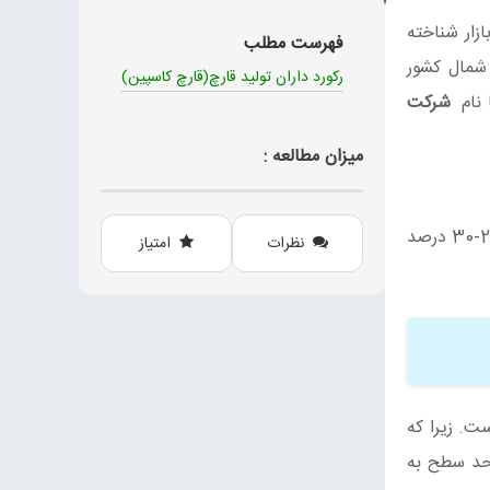
زار شناخته
فهرست مطلب
 شمال کشور
رکورد داران تولید قارچ(قارچ کاسپین)
شرکت
میزان مطالعه :
تازه تولید و به بازارهای هدف خود ارسال می نمایند. راندمان تولید در این مجموعه 29-30 درصد
نظرات
امتیاز
ست. زیرا که
لای محصول در واحد سطح به