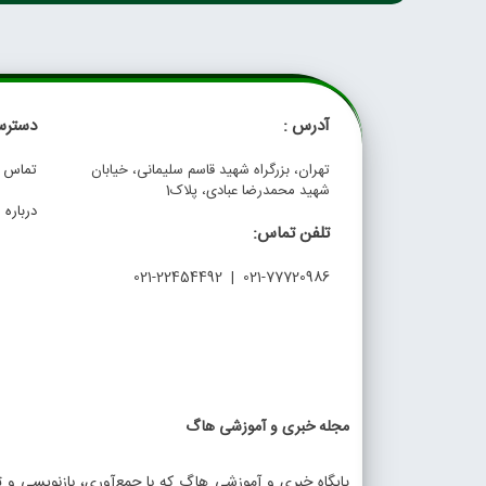
آدرس :
دسترس
تهران، بزرگراه شهید قاسم سلیمانی، خیابان
تماس با
شهید محمدرضا عبادی، پلاک1
درباره م
تلفن تماس:
021-77720986 | 021-22454492
مجله خبری و آموزشی هاگ
پایگاه خبری و آموزشی هاگ که با جمع‌آوری، بازنویسی و تو