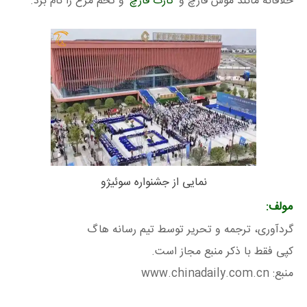
خلاقانه مانند موس قارچ و
تارت قارچ
و تخم مرغ را نام برد.
نمایی از جشنواره سوئیژو
مولف:
گردآوری، ترجمه و تحریر توسط تیم رسانه هاگ
کپی فقط با ذکر منبع مجاز است.
منبع: www.chinadaily.com.cn