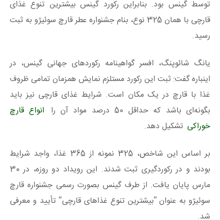
توسط گینس بود. بنابراین رکورد گینس بیشترین تنوع غذای
قارچی با همان 325 نوع، بنام جشنواره عطر قارچ سوئیژو به ثبت
رسید.
یانگ شائوپنگ، افسر گواهینامه رکوردهای جهانی گینس، در
اینباره گفت: ثبت این رکورد مستلزم نمایش همزمان تمامی ظروف
غذا با قارچ در یک مکان است. شرایط غذای قارچی نیز باید
بگونه‌ای باشد که حداقل 50 درصد مواد آن را
انواع قارچ
خوراکی
تشکیل دهد.
بر اساس این شاخص، 325 نمونه از 365 غذا، واجد شرایط
بودند و در رکوردگیری ثبت شدند. این رویداد دو روزه، در 30
مارس پایان یافت. از طرف گینس بصورت رسمی جشنواره قارچ
سوئیژو به عنوان “بیشترین تنوع غذاهای قارچی” تأیید و معرفی
شد.