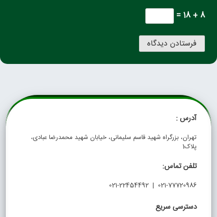
8 + 18 =
آدرس :
تهران، بزرگراه شهید قاسم سلیمانی، خیابان شهید محمدرضا عبادی،
پلاک1
تلفن تماس:
021-77720986 | 021-22454492
دسترسی سریع