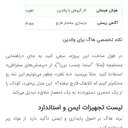
هوش هیجانی
کار گروهی با والدین
تقویت پیوند عاطفی و گ
آگاهی زیستی
بازسازی ساختار قارچ
پرورش حس کنجکاوی بر
نکته تخصصیِ هاگ برای والدین:
در طول ساخت این پروژه، سعی کنید به جای «راهنمایی
مستقیم» (مثلاً: “اینجا چسب بزن!”)، از «پرسش‌های سقراطی»
استفاده کنید. مثلاً بپرسید: «به نظرت چطور می‌تونیم این تنه رو
محکم‌تر کنیم که کلاهک قارچ نیفته؟». این مدل برخورد، کودک را
از یک «مجری دستورات» به یک «معمارِ خلاق» تبدیل می‌کند.
لیست تجهیزات ایمن و استاندارد
برند هاگ بر اصول پایداری و ایمنی تأکید دارد. از مواد زیر
استفاده کنید: