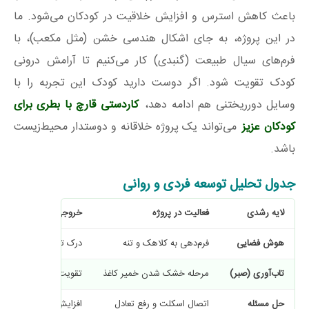
باعث کاهش استرس و افزایش خلاقیت در کودکان می‌شود. ما
در این پروژه، به جای اشکال هندسی خشن (مثل مکعب)، با
فرم‌های سیال طبیعت (گنبدی) کار می‌کنیم تا آرامش درونی
کودک تقویت شود. اگر دوست دارید کودک این تجربه را با
وسایل دورریختنی هم ادامه دهد،
کاردستی قارچ با بطری برای
کودکان عزیز
می‌تواند یک پروژه خلاقانه و دوستدار محیط‌زیست
باشد.
جدول تحلیل توسعه فردی و روانی
لایه رشدی
فعالیت در پروژه
خروجی روانی و ذهنی
هوش فضایی
فرم‌دهی به کلاهک و تنه
درک تناسبات و ابعاد در
تاب‌آوری (صبر)
مرحله خشک شدن خمیر کاغذ
تقویت کنترل تکانه و م
حل مسئله
اتصال اسکلت و رفع تعادل
افزایش اعتمادبه‌نفس د