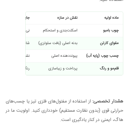
ماده اولیه
نقش در سازه
جایگزین‌های پیشنها
چوب بامبو
اسکلت‌بندی و استحکام
نی‌های ضخیم یا ش
مقوای کارتن
بدنه اصلی (بافت سلولزی)
شانه تخم‌مرغ بازیافت
چسب چوب (پایه آب)
پیوند‌دهنده اصلی
نشاسته پخته شده 
قلم‌مو و رنگ
پرداخت و زیباسازی
رنگ‌های گواش یا ا
هشدار تخصصی:
از استفاده از مفتول‌های فلزی تیز یا چسب‌های
حرارتی قوی (بدون نظارت مستقیم) خودداری کنید. اولویت ما در
هاگ، ایمنی در کنار یادگیری است.