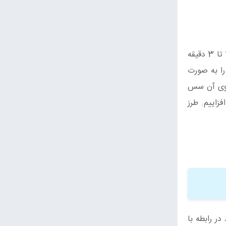
ابتدا لبو ها را داخل ظرف بریزید و بپزید. کلم بروکلی را بشورید و خورد کنید. همراه با کمی سرکه و مقداری آب جوش به مدت 2 تا 3 دقیقه
را به صورت
 روی آن سس
زاییم. طرز
در رابطه با