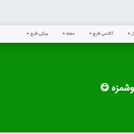
ر
آکادمی قارچ
مجله
ویکی قارچ
خوشمزه 😋