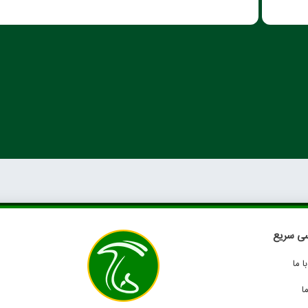
ی سریع
 ما
ا