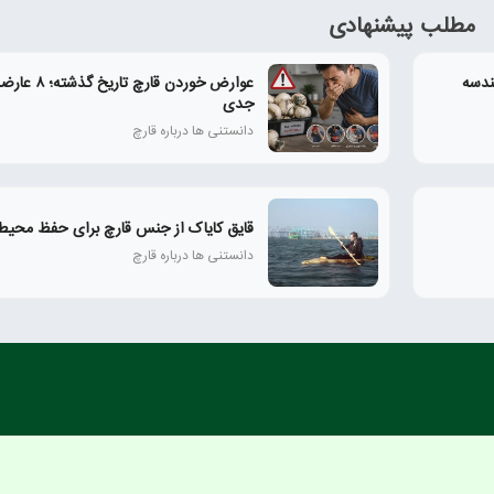
مطلب پیشنهادی
ندسه
عوارض خوردن قارچ تا
جدی
دانستنی ها درباره قارچ
قایق کایاک از جنس قارچ برای حفظ محی
دانستنی ها درباره قارچ