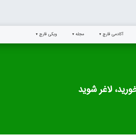
آکادمی قارچ
مجله
ویکی قارچ
رید، لاغر شوید