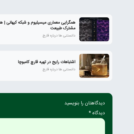
همگرایی معماری میسیلیوم و شبکه کیهانی | ه
مشترک طبیعت
دانستنی ها درباره قارچ
اشتباهات رایج در تهیه قارچ کامبوچا
دانستنی ها درباره قارچ
دیدگاهتان را بنویسید
دیدگاه *