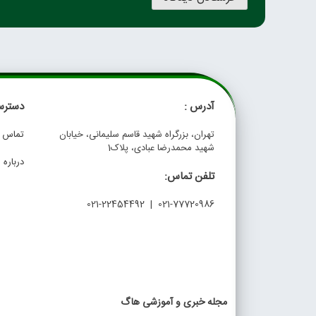
آدرس :
دسترس
تهران، بزرگراه شهید قاسم سلیمانی، خیابان
تماس با
شهید محمدرضا عبادی، پلاک1
درباره م
تلفن تماس:
021-77720986 | 021-22454492
مجله خبری و آموزشی هاگ