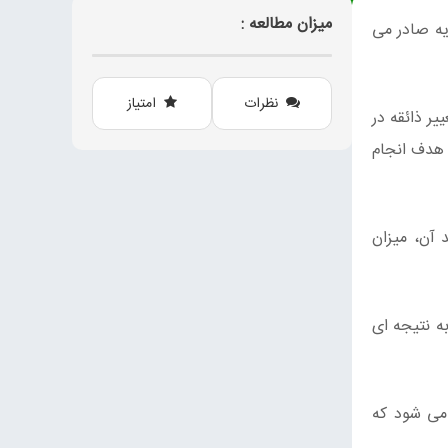
میزان مطالعه :
2 تن قارچ به کشورهای همسایه صادر می
نظرات
امتیاز
ر ذائقه در
 هدف انجام
ند آن، میزان
نرخ مشخصی را اعلام کند که متاسفانه در 2 ماه گذشته به نتیجه ای
 می شود که