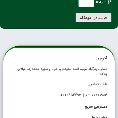
16 − نه =
آدرس :
تهران، بزرگراه شهید قاسم سلیمانی، خیابان شهید محمدرضا عبادی،
پلاک1
تلفن تماس:
021-77720986 | 021-22454492
دسترسی سریع
تماس با ما