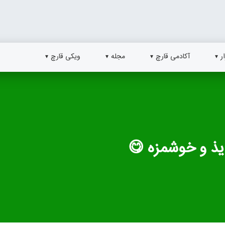
ر
آکادمی قارچ
مجله
ویکی قارچ
یذ و خوشمزه 😋