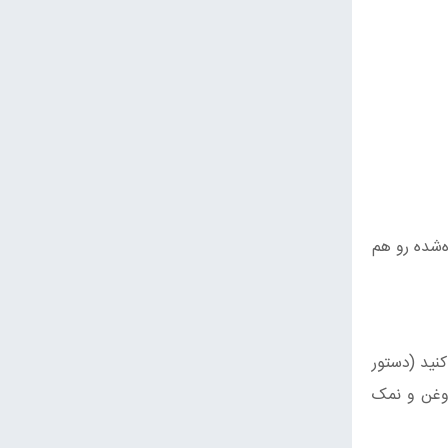
ه‌شده رو هم
نید (دستور
روغن و نمک