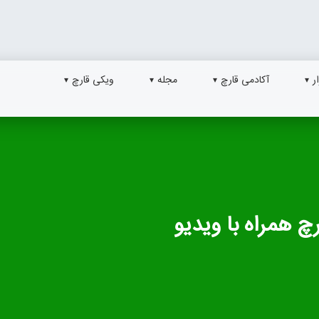
ر
آکادمی قارچ
مجله
ویکی قارچ
رچ همراه با ویدیو