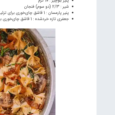
پنیر بلوچیز : 10 گرم
شیر : 2/3 (دو سوم) فنجان
پنیر پارمسان : 1 قاشق چای‌خوری برای تزئین
جعفری تازه خردشده : 1 قاشق چای‌خوری برای تزئین