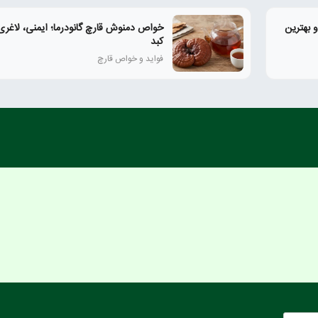
 بهترین
خواص دمنوش قارچ گانودرما؛ ایمنی، لاغر
کبد
فواید و خواص قارچ