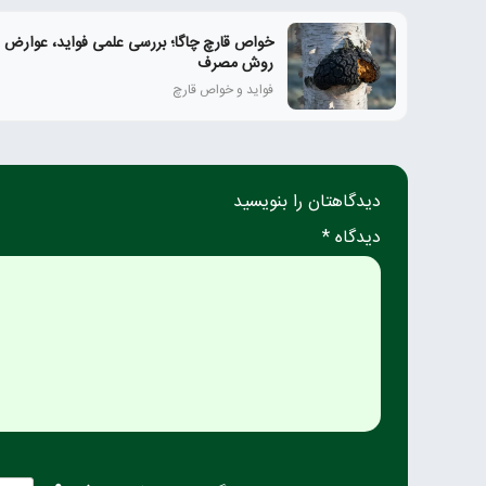
خواص قارچ چاگا؛ بررسی علمی فواید، عوارض و
روش مصرف
فواید و خواص قارچ
دیدگاهتان را بنویسید
دیدگاه *