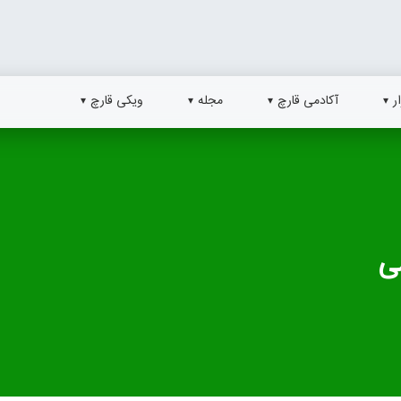
ر
آکادمی قارچ
مجله
ویکی قارچ
ی