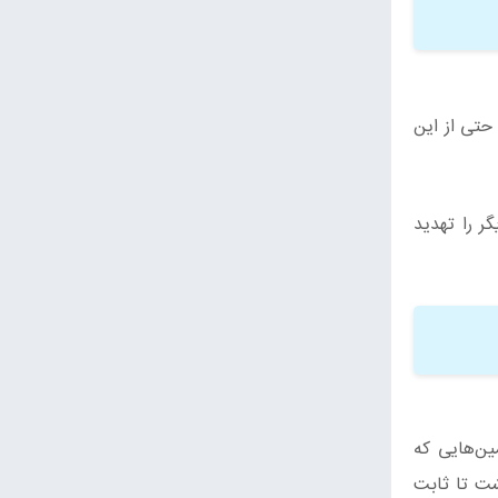
ست. و در مناطق روستایی حتی از این
گر را تهدید
ین‌هایی که
شت تا ثابت