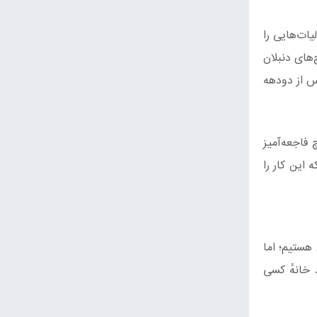
ات‌هایی را
های دنبلان
س از دودهه
فاجعه‌آمیز
 این کار را
هستیم؛ اما
 خانهٔ کسی