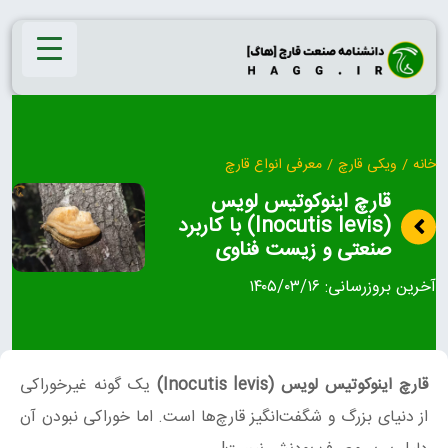
Ski
t
conten
خانه
/
ویکی قارچ
/
معرفی انواع قارچ
قارچ اینوکوتیس لویس
(Inocutis levis) با کاربرد
صنعتی و زیست‌ فناوی
آخرین بروزرسانی:
۱۴۰۵/۰۳/۱۶
قارچ اینوکوتیس لویس (Inocutis levis)
یک گونه غیرخوراکی
از دنیای بزرگ و شگفت‌انگیز قارچ‌ها است. اما خوراکی نبودن آن