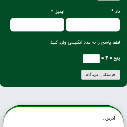
نام *
ایمیل *
لطفا پاسخ را به عدد انگلیسی وارد کنید:
پنج × 4 =
آدرس :