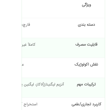
ویژگی
توض
دسته بندی
قارچ‌های تاقچه‌ای / 
قابلیت مصرف
کاملاً غیرخوراکی (مص
نقش اکولوژیک
عامل اصلی
پوس
ترکیبات مهم
آنزیم لیگنیناز(لاکاز، لیگنین پراکسیداز، من
کاربرد تجاری/علمی
استخراج آنزیم‌های صنع